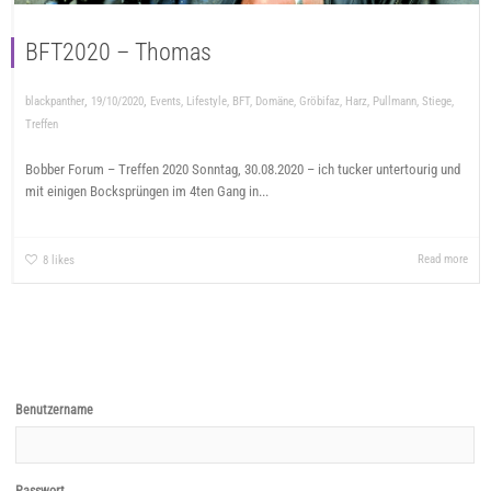
BFT2020 – Thomas
,
,
blackpanther
19/10/2020
Events
,
Lifestyle
,
BFT
,
Domäne
,
Gröbifaz
,
Harz
,
Pullmann
,
Stiege
,
Treffen
Bobber Forum – Treffen 2020 Sonntag, 30.08.2020 – ich tucker untertourig und
mit einigen Bocksprüngen im 4ten Gang in...
Read more
8
likes
Benutzername
Passwort