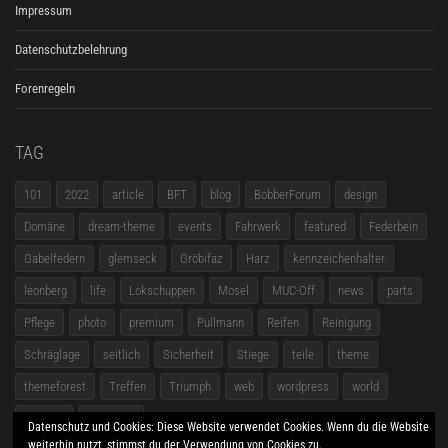
Impressum
Datenschutzbelehrung
Forenregeln
TAG
101
2022
article
BFT
blog
BobberForum
design
Domäne
dream-theme
events
Fahrwerk
featured
Federbein
Gabelfedern
glemseck
Gröbifaz
Harz
kennzeichenhalter
leonberg
life
Lokschuppen
Mosel
MUC-Off
news
parts
Pflege
photo
premium
Pullmann
Reifen
Reinigung
Schräglage
seitlich
Sicherheit
Stiege
teile
theme
themeforest
Treffen
Triumph
web
wordpress
world
zubehör
Übersicht
Datenschutz und Cookies: Diese Website verwendet Cookies. Wenn du die Website
weiterhin nutzt, stimmst du der Verwendung von Cookies zu.