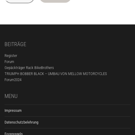
BEITRÄGE
Register
Forum
Gepäckträger Rack BikeBrothers
TRIUMPH BOBBER BLACK – UMBAU VON MELLOW MOTORCYCLES
Forum2024
MENU
Impressum
Datenschutzbelehrung
Forenregeln