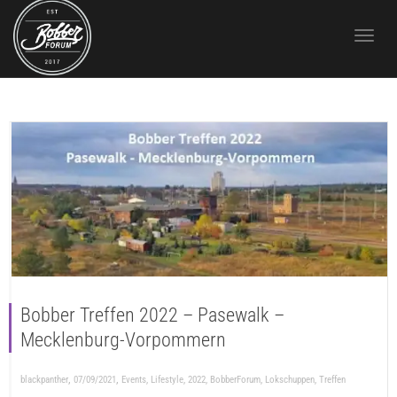
Toggle 
Bobber Treffen 2022 – Pasewalk –
Mecklenburg-Vorpommern
,
,
blackpanther
07/09/2021
Events
,
Lifestyle
,
2022
,
BobberForum
,
Lokschuppen
,
Treffen