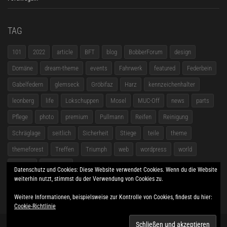
TAG
101
2022
article
BFT
blog
BobberForum
design
Domäne
dream-theme
events
Fahrwerk
featured
Federbein
Gabelfedern
glemseck
Gröbifaz
Harz
kennzeichenhalter
leonberg
life
Lokschuppen
Mosel
MUC-Off
news
parts
Pflege
photo
premium
Pullmann
Reifen
Reinigung
Schräglage
seitlich
Sicherheit
Stiege
teile
theme
themeforest
Treffen
Triumph
web
wordpress
world
zubehör
Übersicht
Datenschutz und Cookies: Diese Website verwendet Cookies. Wenn du die Website
weiterhin nutzt, stimmst du der Verwendung von Cookies zu.
Weitere Informationen, beispielsweise zur Kontrolle von Cookies, findest du hier:
Cookie-Richtlinie