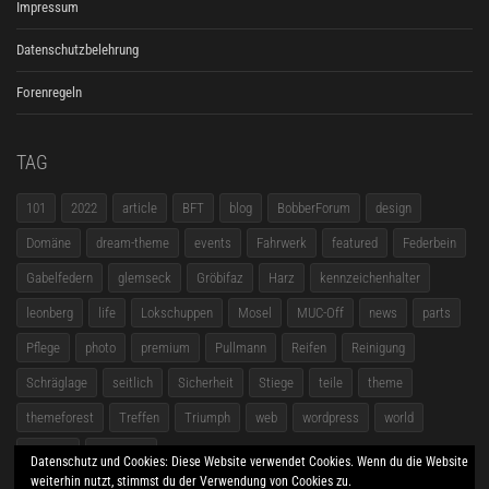
Impressum
Datenschutzbelehrung
Forenregeln
TAG
101
2022
article
BFT
blog
BobberForum
design
Domäne
dream-theme
events
Fahrwerk
featured
Federbein
Gabelfedern
glemseck
Gröbifaz
Harz
kennzeichenhalter
leonberg
life
Lokschuppen
Mosel
MUC-Off
news
parts
Pflege
photo
premium
Pullmann
Reifen
Reinigung
Schräglage
seitlich
Sicherheit
Stiege
teile
theme
themeforest
Treffen
Triumph
web
wordpress
world
zubehör
Übersicht
Datenschutz und Cookies: Diese Website verwendet Cookies. Wenn du die Website
weiterhin nutzt, stimmst du der Verwendung von Cookies zu.