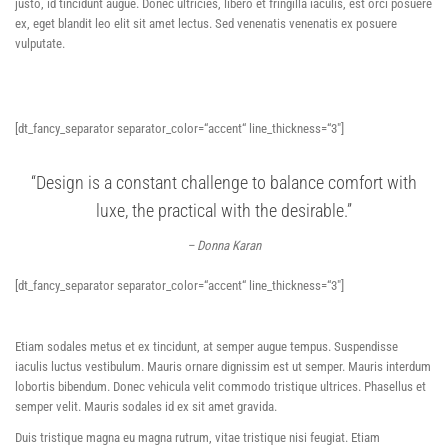
justo, id tincidunt augue. Donec ultricies, libero et fringilla iaculis, est orci posuere
ex, eget blandit leo elit sit amet lectus. Sed venenatis venenatis ex posuere
vulputate.
[dt_fancy_separator separator_color=“accent“ line_thickness=“3″]
“Design is a constant challenge to balance comfort with
luxe, the practical with the desirable.”
– Donna Karan
[dt_fancy_separator separator_color=“accent“ line_thickness=“3″]
Etiam sodales metus et ex tincidunt, at semper augue tempus. Suspendisse
iaculis luctus vestibulum. Mauris ornare dignissim est ut semper. Mauris interdum
lobortis bibendum. Donec vehicula velit commodo tristique ultrices. Phasellus et
semper velit. Mauris sodales id ex sit amet gravida.
Duis tristique magna eu magna rutrum, vitae tristique nisi feugiat. Etiam