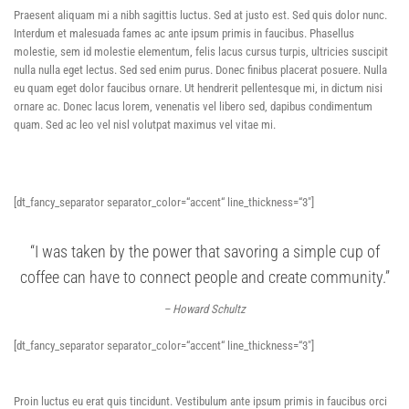
Praesent aliquam mi a nibh sagittis luctus. Sed at justo est. Sed quis dolor nunc.
Interdum et malesuada fames ac ante ipsum primis in faucibus. Phasellus
molestie, sem id molestie elementum, felis lacus cursus turpis, ultricies suscipit
nulla nulla eget lectus. Sed sed enim purus. Donec finibus placerat posuere. Nulla
eu quam eget dolor faucibus ornare. Ut hendrerit pellentesque mi, in dictum nisi
ornare ac. Donec lacus lorem, venenatis vel libero sed, dapibus condimentum
quam. Sed ac leo vel nisl volutpat maximus vel vitae mi.
[dt_fancy_separator separator_color=“accent“ line_thickness=“3″]
“I was taken by the power that savoring a simple cup of
coffee can have to connect people and create community.”
– Howard Schultz
[dt_fancy_separator separator_color=“accent“ line_thickness=“3″]
Proin luctus eu erat quis tincidunt. Vestibulum ante ipsum primis in faucibus orci