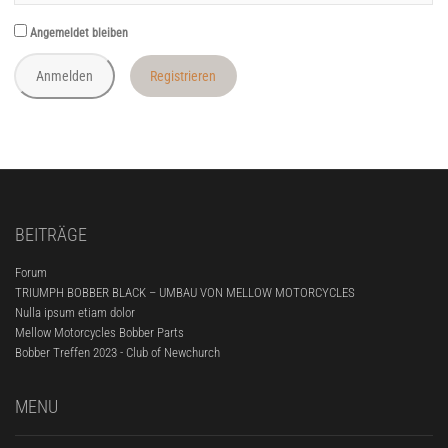
Angemeldet bleiben
Registrieren
BEITRÄGE
Forum
TRIUMPH BOBBER BLACK – UMBAU VON MELLOW MOTORCYCLES
Nulla ipsum etiam dolor
Mellow Motorcycles Bobber Parts
Bobber Treffen 2023 - Club of Newchurch
MENU