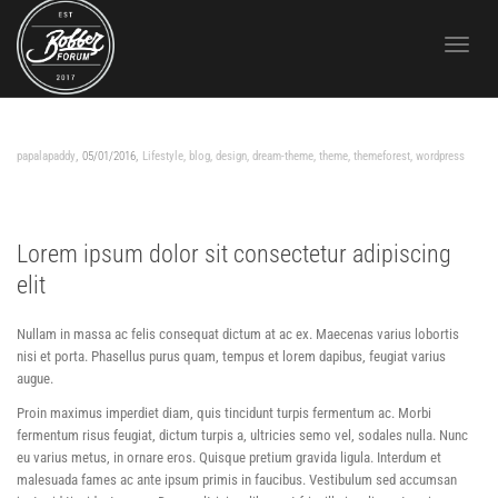
Toggle 
,
,
papalapaddy
05/01/2016
Lifestyle
,
blog
,
design
,
dream-theme
,
theme
,
themeforest
,
wordpress
Lorem ipsum dolor sit consectetur adipiscing
elit
Nullam in massa ac felis consequat dictum at ac ex. Maecenas varius lobortis
nisi et porta. Phasellus purus quam, tempus et lorem dapibus, feugiat varius
augue.
Proin maximus imperdiet diam, quis tincidunt turpis fermentum ac. Morbi
fermentum risus feugiat, dictum turpis a, ultricies semo vel, sodales nulla. Nunc
eu varius metus, in ornare eros. Quisque pretium gravida ligula. Interdum et
malesuada fames ac ante ipsum primis in faucibus. Vestibulum sed accumsan