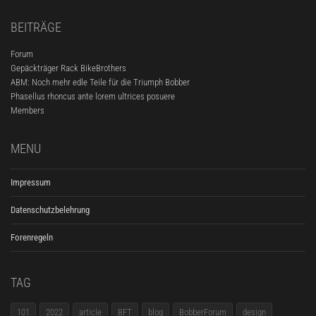
BEITRÄGE
Forum
Gepäckträger Rack BikeBrothers
ABM: Noch mehr edle Teile für die Triumph Bobber
Phasellus rhoncus ante lorem ultrices posuere
Members
MENU
Impressum
Datenschutzbelehrung
Forenregeln
TAG
101
2022
article
BFT
blog
BobberForum
design