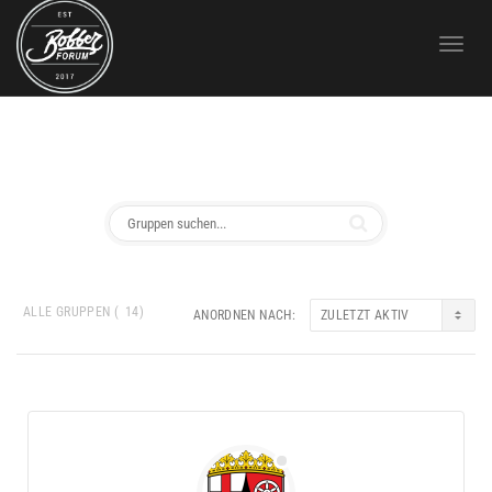
Toggle 
ALLE GRUPPEN (
14
)
ANORDNEN NACH:
Gruppenverzeichnis