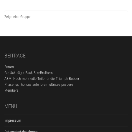
Zeige eine Gruppe
BEITRÄGE
Forum
Gepäckträger Rack BikeBrothers
ABM: Noch mehr edle Teile für die Triumph Bobber
Phasellus rhoncus ante lorem ultrices posuere
Members
MENU
Impressum
Datenschutzbelehrung