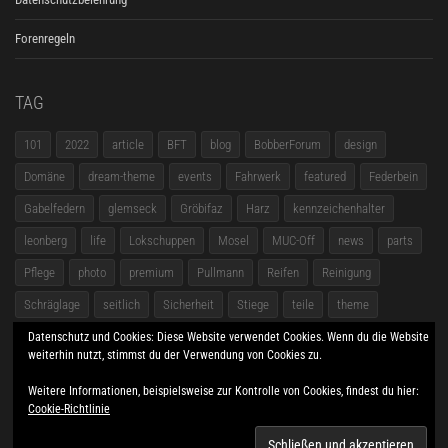
Forenregeln
TAG
101
2022
article
BFT
blog
BobberForum
design
Domäne
dream-theme
events
Fahrwerk
featured
Federbein
Gabelfedern
glemseck
Gröbifaz
Harz
kennzeichenhalter
leonberg
life
Lokschuppen
Mosel
MUC-Off
news
parts
Pflege
photo
premium
Pullmann
Reifen
Reinigung
Schräglage
seitlich
Sicherheit
Stiege
teile
theme
themeforest
Treffen
Triumph
web
wordpress
world
Datenschutz und Cookies: Diese Website verwendet Cookies. Wenn du die Website
weiterhin nutzt, stimmst du der Verwendung von Cookies zu.
zubehör
Übersicht
Weitere Informationen, beispielsweise zur Kontrolle von Cookies, findest du hier:
Cookie-Richtlinie