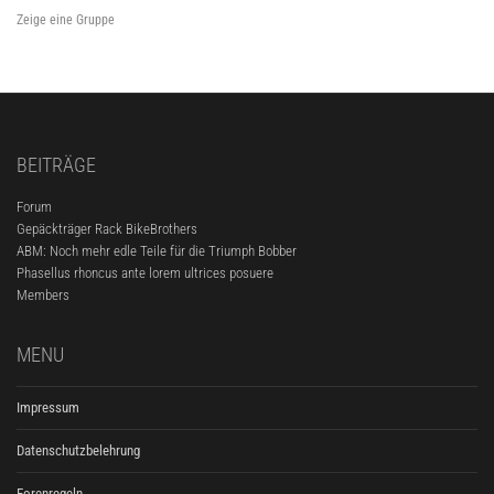
Zeige eine Gruppe
BEITRÄGE
Forum
Gepäckträger Rack BikeBrothers
ABM: Noch mehr edle Teile für die Triumph Bobber
Phasellus rhoncus ante lorem ultrices posuere
Members
MENU
Impressum
Datenschutzbelehrung
Forenregeln