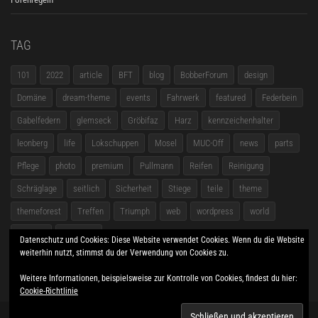
TAG
101
2022
article
BFT
blog
BobberForum
design
Domäne
dream-theme
events
Fahrwerk
featured
Federbein
Gabelfedern
glemseck
Gröbifaz
Harz
kennzeichenhalter
leonberg
life
Lokschuppen
Mosel
MUC-Off
news
parts
Pflege
photo
premium
Pullmann
Reifen
Reinigung
Schräglage
seitlich
Sicherheit
Stiege
teile
theme
themeforest
Treffen
Triumph
web
wordpress
world
zubehör
Übersicht
Datenschutz und Cookies: Diese Website verwendet Cookies. Wenn du die Website
weiterhin nutzt, stimmst du der Verwendung von Cookies zu.
Weitere Informationen, beispielsweise zur Kontrolle von Cookies, findest du hier:
Cookie-Richtlinie