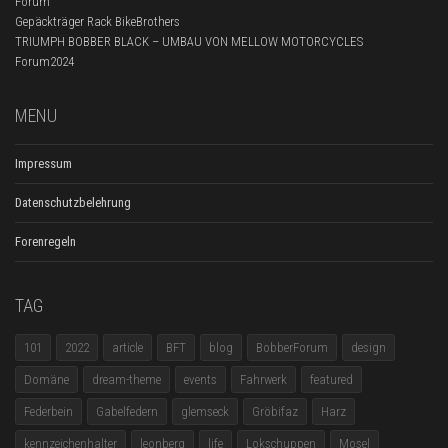
Forum
Gepäckträger Rack BikeBrothers
TRIUMPH BOBBER BLACK – UMBAU VON MELLOW MOTORCYCLES
Forum2024
MENU
Impressum
Datenschutzbelehrung
Forenregeln
TAG
101
2022
article
BFT
blog
BobberForum
design
Domäne
dream-theme
events
Fahrwerk
featured
Federbein
Gabelfedern
glemseck
Gröbifaz
Harz
kennzeichenhalter
leonberg
life
Lokschuppen
Mosel